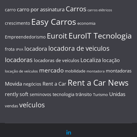
Carros
carro por assinatura
carro
carros elétricos
Easy Carros
crescimento
economia
EuroIT Tecnologia
Euroit
Empreendedorismo
locadora de veiculos
locadora
frota
IPVA
locadoras
Localiza
locação
locadoras de veículos
mercado
montadoras
mobilidade
locação de veículos
montadora
Rent a Car News
Movida
Rent a Car
negócios
Unidas
rently soft
tecnologia
trânsito
seminovos
Turismo
veículos
vendas