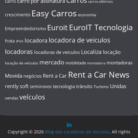
Carros
carro por assinatura
carro
carros elétricos
Easy Carros
crescimento
economia
EuroIT Tecnologia
Euroit
Empreendedorismo
locadora de veiculos
locadora
frota
IPVA
locadoras
Localiza
locação
locadoras de veículos
mercado
montadoras
mobilidade
locação de veículos
montadora
Rent a Car News
Movida
Rent a Car
negócios
Unidas
rently soft
tecnologia
trânsito
seminovos
Turismo
veículos
vendas
Copyright © 2026
Blog das Locadoras de Veículos
. All rights