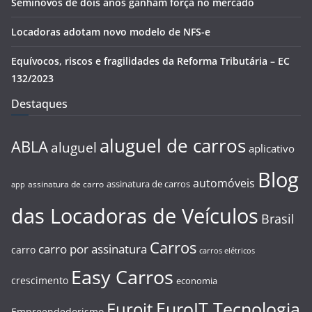
Seminovos de dois anos ganham força no mercado
Locadoras adotam novo modelo de NFS-e
Equívocos, riscos e fragilidades da Reforma Tributária – EC
132/2023
Destaques
aluguel de carros
ABLA
aluguel
aplicativo
Blog
automóveis
assinatura de carros
assinatura de carro
app
das Locadoras de Veículos
Brasil
Carros
carro por assinatura
carro
carros elétricos
Easy Carros
crescimento
economia
EuroIT Tecnologia
Euroit
Empreendedorismo