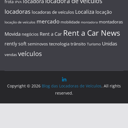
locadora de veiculos
locadora
frota
IPVA
locadoras
Localiza
locação
locadoras de veículos
mercado
montadoras
mobilidade
locação de veículos
montadora
Rent a Car News
Movida
Rent a Car
negócios
Unidas
rently soft
tecnologia
trânsito
seminovos
Turismo
veículos
vendas
Copyright © 2026
Blog das Locadoras de Veículos
. All rights
reserved.