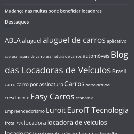
Mudança nas multas pode beneficiar locadoras
Destaques
aluguel de carros
ABLA
aluguel
aplicativo
Blog
automóveis
assinatura de carros
assinatura de carro
app
das Locadoras de Veículos
Brasil
Carros
carro por assinatura
carro
carros elétricos
Easy Carros
crescimento
economia
EuroIT Tecnologia
Euroit
Empreendedorismo
locadora de veiculos
locadora
frota
IPVA
locadoras
Localiza
locação
locadoras de veículos