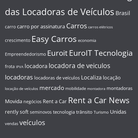
das Locadoras de Veículos
Brasil
Carros
carro por assinatura
carro
carros elétricos
Easy Carros
crescimento
economia
EuroIT Tecnologia
Euroit
Empreendedorismo
locadora de veiculos
locadora
frota
IPVA
locadoras
Localiza
locação
locadoras de veículos
mercado
montadoras
mobilidade
locação de veículos
montadora
Rent a Car News
Movida
Rent a Car
negócios
Unidas
rently soft
tecnologia
trânsito
seminovos
Turismo
veículos
vendas