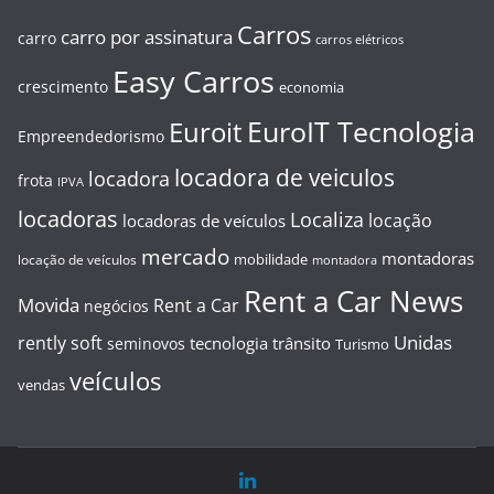
Carros
carro por assinatura
carro
carros elétricos
Easy Carros
crescimento
economia
EuroIT Tecnologia
Euroit
Empreendedorismo
locadora de veiculos
locadora
frota
IPVA
locadoras
Localiza
locação
locadoras de veículos
mercado
montadoras
mobilidade
locação de veículos
montadora
Rent a Car News
Movida
Rent a Car
negócios
Unidas
rently soft
tecnologia
trânsito
seminovos
Turismo
veículos
vendas