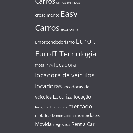
Carros
carros elétricos
Easy
crescimento
Carros
economia
Euroit
Empreendedorismo
EuroIT Tecnologia
locadora
frota
IPVA
locadora de veiculos
locadoras
locadoras de
Localiza
locação
veículos
mercado
locação de veículos
montadoras
mobilidade
montadora
Movida
Rent a Car
negócios