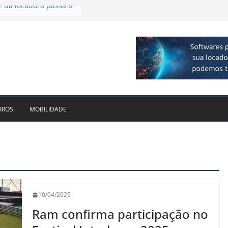
cido leva Localiza
aminhões ao Sul
e dois anos ganham
cado
dotam novo modelo de
scos e fragilidades da
utária – EC 132/2023
e da locadora passa a
RROS
MOBILIDADE
10/04/2025
Ram confirma participação no