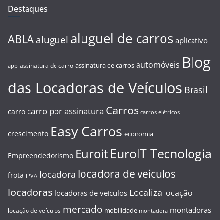
Destaques
aluguel de carros
ABLA
aluguel
aplicativo
Blog
automóveis
assinatura de carros
assinatura de carro
app
das Locadoras de Veículos
Brasil
Carros
carro por assinatura
carro
carros elétricos
Easy Carros
crescimento
economia
EuroIT Tecnologia
Euroit
Empreendedorismo
locadora de veiculos
locadora
frota
IPVA
locadoras
Localiza
locação
locadoras de veículos
mercado
montadoras
mobilidade
locação de veículos
montadora