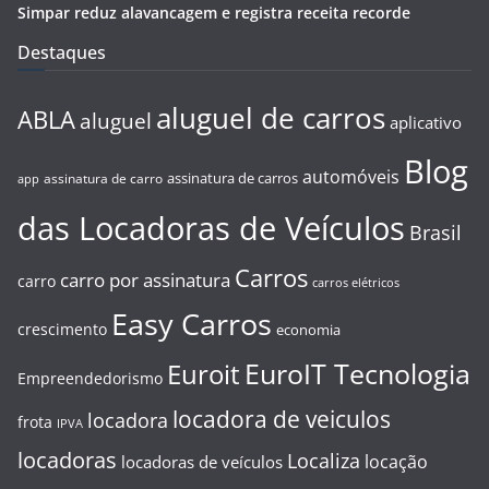
Simpar reduz alavancagem e registra receita recorde
Destaques
aluguel de carros
ABLA
aluguel
aplicativo
Blog
automóveis
assinatura de carros
assinatura de carro
app
das Locadoras de Veículos
Brasil
Carros
carro por assinatura
carro
carros elétricos
Easy Carros
crescimento
economia
EuroIT Tecnologia
Euroit
Empreendedorismo
locadora de veiculos
locadora
frota
IPVA
locadoras
Localiza
locação
locadoras de veículos