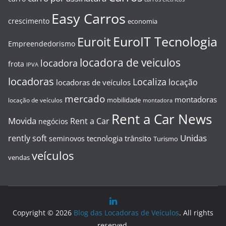
Easy Carros
crescimento
economia
EuroIT Tecnologia
Euroit
Empreendedorismo
locadora de veiculos
locadora
frota
IPVA
locadoras
Localiza
locação
locadoras de veículos
mercado
montadoras
mobilidade
locação de veículos
montadora
Rent a Car News
Movida
Rent a Car
negócios
Unidas
rently soft
tecnologia
trânsito
seminovos
Turismo
veículos
vendas
Copyright © 2026
Blog das Locadoras de Veículos
. All rights
reserved.