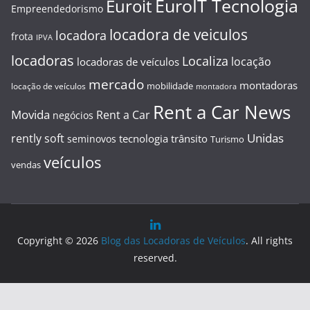
EuroIT Tecnologia
Euroit
Empreendedorismo
locadora de veiculos
locadora
frota
IPVA
locadoras
Localiza
locação
locadoras de veículos
mercado
montadoras
mobilidade
locação de veículos
montadora
Rent a Car News
Movida
Rent a Car
negócios
Unidas
rently soft
tecnologia
trânsito
seminovos
Turismo
veículos
vendas
Copyright © 2026
Blog das Locadoras de Veículos
. All rights
reserved.