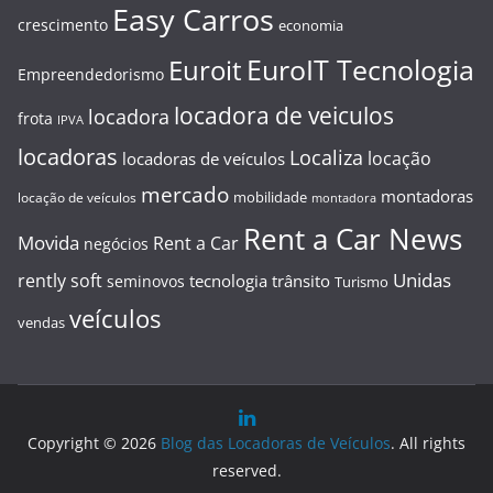
Easy Carros
crescimento
economia
EuroIT Tecnologia
Euroit
Empreendedorismo
locadora de veiculos
locadora
frota
IPVA
locadoras
Localiza
locação
locadoras de veículos
mercado
montadoras
mobilidade
locação de veículos
montadora
Rent a Car News
Movida
Rent a Car
negócios
Unidas
rently soft
tecnologia
trânsito
seminovos
Turismo
veículos
vendas
Copyright © 2026
Blog das Locadoras de Veículos
. All rights
reserved.