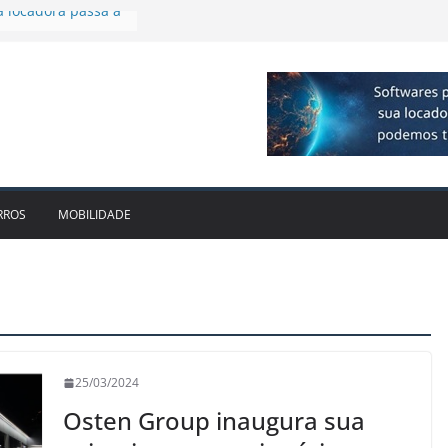
mplia presença no
lagos
ivo bate recorde
$ 1bi no 2T26 e
ento
mam parceria para
de veículos
a locadora passa a
RROS
MOBILIDADE
25/03/2024
Osten Group inaugura sua