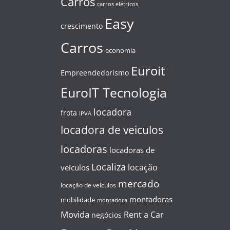
Carros
carros elétricos
Easy
crescimento
Carros
economia
Euroit
Empreendedorismo
EuroIT Tecnologia
locadora
frota
IPVA
locadora de veiculos
locadoras
locadoras de
Localiza
locação
veículos
mercado
locação de veículos
montadoras
mobilidade
montadora
Movida
Rent a Car
negócios