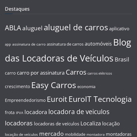
Destaques
aluguel de carros
ABLA
aluguel
aplicativo
Blog
automóveis
assinatura de carros
assinatura de carro
app
das Locadoras de Veículos
Brasil
Carros
carro por assinatura
carro
carros elétricos
Easy Carros
crescimento
economia
EuroIT Tecnologia
Euroit
Empreendedorismo
locadora de veiculos
locadora
frota
IPVA
locadoras
Localiza
locação
locadoras de veículos
mercado
montadoras
mobilidade
locação de veículos
montadora