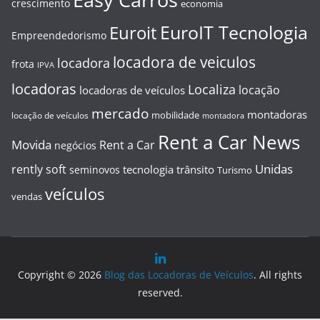
crescimento
economia
EuroIT Tecnologia
Euroit
Empreendedorismo
locadora de veiculos
locadora
frota
IPVA
locadoras
Localiza
locação
locadoras de veículos
mercado
montadoras
mobilidade
locação de veículos
montadora
Rent a Car News
Movida
Rent a Car
negócios
Unidas
rently soft
tecnologia
trânsito
seminovos
Turismo
veículos
vendas
Copyright © 2026
Blog das Locadoras de Veículos
. All rights
reserved.