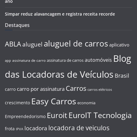
ano
Simpar reduz alavancagem e registra receita recorde
Destaques
aluguel de carros
ABLA
aluguel
aplicativo
Blog
automóveis
assinatura de carros
assinatura de carro
app
das Locadoras de Veículos
Brasil
Carros
carro por assinatura
carro
carros elétricos
Easy Carros
crescimento
economia
EuroIT Tecnologia
Euroit
Empreendedorismo
locadora de veiculos
locadora
frota
IPVA