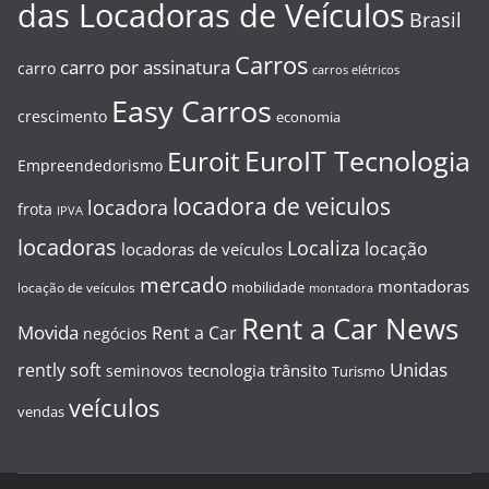
das Locadoras de Veículos
Brasil
Carros
carro por assinatura
carro
carros elétricos
Easy Carros
crescimento
economia
EuroIT Tecnologia
Euroit
Empreendedorismo
locadora de veiculos
locadora
frota
IPVA
locadoras
Localiza
locação
locadoras de veículos
mercado
montadoras
mobilidade
locação de veículos
montadora
Rent a Car News
Movida
Rent a Car
negócios
Unidas
rently soft
tecnologia
trânsito
seminovos
Turismo
veículos
vendas