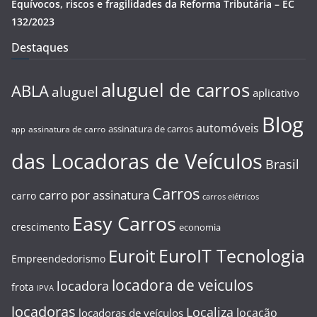
Equívocos, riscos e fragilidades da Reforma Tributária – EC
132/2023
Destaques
aluguel de carros
ABLA
aluguel
aplicativo
Blog
automóveis
assinatura de carros
assinatura de carro
app
das Locadoras de Veículos
Brasil
Carros
carro por assinatura
carro
carros elétricos
Easy Carros
crescimento
economia
EuroIT Tecnologia
Euroit
Empreendedorismo
locadora de veiculos
locadora
frota
IPVA
locadoras
Localiza
locação
locadoras de veículos