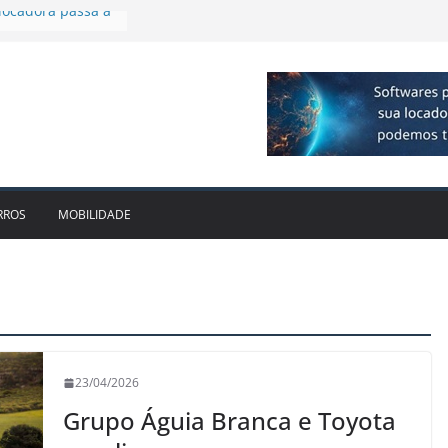
plia presença no
agos
vo bate recorde
1bi no 2T26 e
to
am parceria para
e veículos
locadora passa a
RROS
MOBILIDADE
23/04/2026
Grupo Águia Branca e Toyota