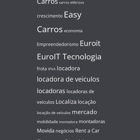
Carros
carros elétricos
Easy
crescimento
Carros
economia
Euroit
Empreendedorismo
EuroIT Tecnologia
locadora
frota
IPVA
locadora de veiculos
locadoras
locadoras de
Localiza
locação
veículos
mercado
locação de veículos
montadoras
mobilidade
montadora
Movida
Rent a Car
negócios