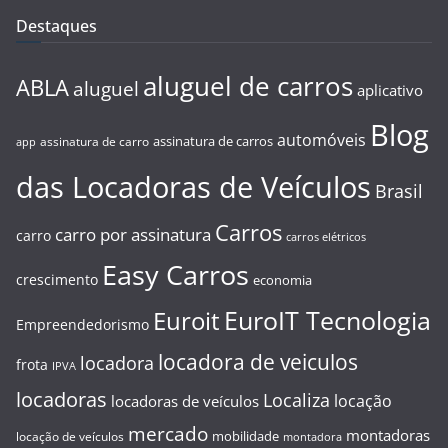
Destaques
aluguel de carros
ABLA
aluguel
aplicativo
Blog
automóveis
assinatura de carros
assinatura de carro
app
das Locadoras de Veículos
Brasil
Carros
carro por assinatura
carro
carros elétricos
Easy Carros
crescimento
economia
EuroIT Tecnologia
Euroit
Empreendedorismo
locadora de veiculos
locadora
frota
IPVA
locadoras
Localiza
locação
locadoras de veículos
mercado
montadoras
mobilidade
locação de veículos
montadora