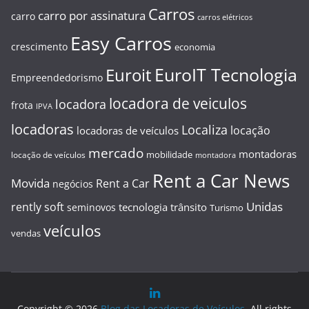
Carros
carro por assinatura
carro
carros elétricos
Easy Carros
crescimento
economia
EuroIT Tecnologia
Euroit
Empreendedorismo
locadora de veiculos
locadora
frota
IPVA
locadoras
Localiza
locação
locadoras de veículos
mercado
montadoras
mobilidade
locação de veículos
montadora
Rent a Car News
Movida
Rent a Car
negócios
Unidas
rently soft
tecnologia
trânsito
seminovos
Turismo
veículos
vendas
Copyright © 2026
Blog das Locadoras de Veículos
. All rights