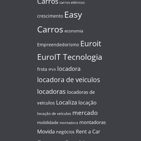
Carros
carros elétricos
Easy
crescimento
Carros
economia
Euroit
Empreendedorismo
EuroIT Tecnologia
locadora
frota
IPVA
locadora de veiculos
locadoras
locadoras de
Localiza
locação
veículos
mercado
locação de veículos
montadoras
mobilidade
montadora
Movida
Rent a Car
negócios