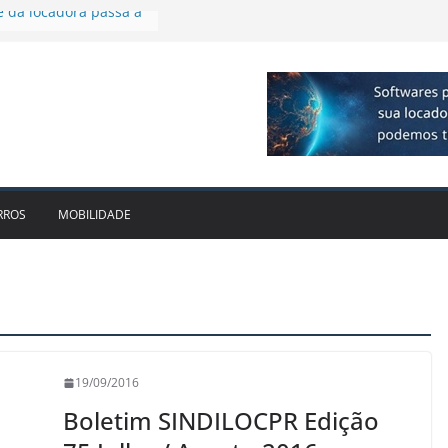
a R$ 1bi no 2T26 e
cimento
firmam parceria para
ão de veículos
 executiva para o RJ e
cido leva Localiza
aminhões ao Sul
e da locadora passa a
RROS
MOBILIDADE
19/09/2016
Boletim SINDILOCPR Edição