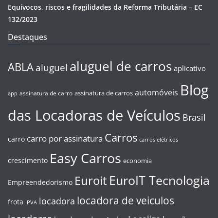
Equívocos, riscos e fragilidades da Reforma Tributária – EC
132/2023
Destaques
aluguel de carros
ABLA
aluguel
aplicativo
Blog
automóveis
assinatura de carros
assinatura de carro
app
das Locadoras de Veículos
Brasil
Carros
carro por assinatura
carro
carros elétricos
Easy Carros
crescimento
economia
EuroIT Tecnologia
Euroit
Empreendedorismo
locadora de veiculos
locadora
frota
IPVA