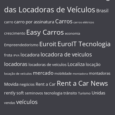
das Locadoras de Veículos
Brasil
Carros
carro por assinatura
carro
carros elétricos
Easy Carros
crescimento
economia
EuroIT Tecnologia
Euroit
Empreendedorismo
locadora de veiculos
locadora
frota
IPVA
locadoras
Localiza
locação
locadoras de veículos
mercado
montadoras
mobilidade
locação de veículos
montadora
Rent a Car News
Movida
Rent a Car
negócios
Unidas
rently soft
tecnologia
trânsito
seminovos
Turismo
veículos
vendas