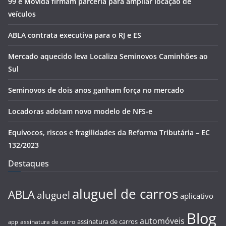
99 e Movida firmam parceria para ampliar locação de
veículos
ABLA contrata executiva para o RJ e ES
Mercado aquecido leva Localiza Seminovos Caminhões ao
Sul
Seminovos de dois anos ganham força no mercado
Locadoras adotam novo modelo de NFS-e
Equívocos, riscos e fragilidades da Reforma Tributária – EC
132/2023
Destaques
aluguel de carros
ABLA
aluguel
aplicativo
Blog
automóveis
assinatura de carros
assinatura de carro
app