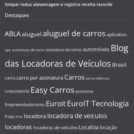
Simpar reduz alavancagem e registra receita recorde
Destaques
aluguel de carros
ABLA
aluguel
aplicativo
Blog
automóveis
assinatura de carros
assinatura de carro
app
das Locadoras de Veículos
Brasil
Carros
carro por assinatura
carro
carros elétricos
Easy Carros
crescimento
economia
EuroIT Tecnologia
Euroit
Empreendedorismo
locadora de veiculos
locadora
frota
IPVA
locadoras
Localiza
locação
locadoras de veículos