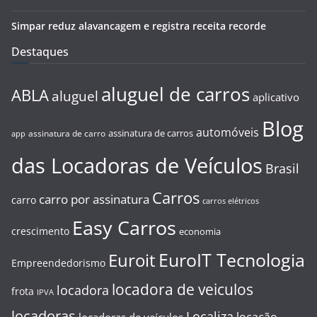
Simpar reduz alavancagem e registra receita recorde
Destaques
aluguel de carros
ABLA
aluguel
aplicativo
Blog
automóveis
assinatura de carros
assinatura de carro
app
das Locadoras de Veículos
Brasil
Carros
carro por assinatura
carro
carros elétricos
Easy Carros
crescimento
economia
EuroIT Tecnologia
Euroit
Empreendedorismo
locadora de veiculos
locadora
frota
IPVA
locadoras
Localiza
locação
locadoras de veículos