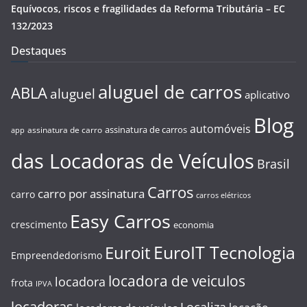
Equívocos, riscos e fragilidades da Reforma Tributária – EC
132/2023
Destaques
aluguel de carros
ABLA
aluguel
aplicativo
Blog
automóveis
assinatura de carros
assinatura de carro
app
das Locadoras de Veículos
Brasil
Carros
carro por assinatura
carro
carros elétricos
Easy Carros
crescimento
economia
EuroIT Tecnologia
Euroit
Empreendedorismo
locadora de veiculos
locadora
frota
IPVA
locadoras
Localiza