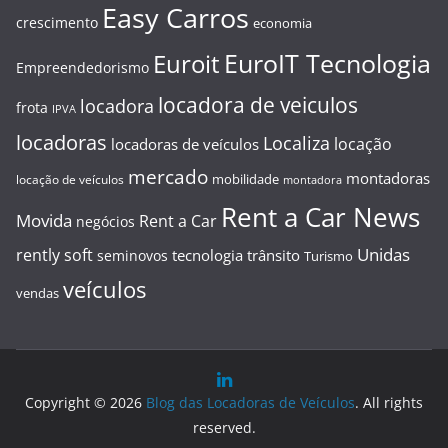
Easy Carros
crescimento
economia
EuroIT Tecnologia
Euroit
Empreendedorismo
locadora de veiculos
locadora
frota
IPVA
locadoras
Localiza
locação
locadoras de veículos
mercado
montadoras
mobilidade
locação de veículos
montadora
Rent a Car News
Movida
Rent a Car
negócios
Unidas
rently soft
tecnologia
trânsito
seminovos
Turismo
veículos
vendas
Copyright © 2026
Blog das Locadoras de Veículos
. All rights
reserved.