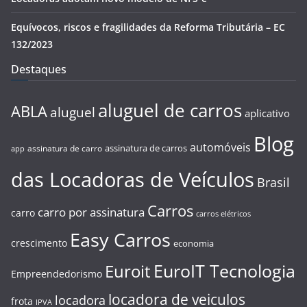
Equívocos, riscos e fragilidades da Reforma Tributária – EC
132/2023
Destaques
aluguel de carros
ABLA
aluguel
aplicativo
Blog
automóveis
assinatura de carros
assinatura de carro
app
das Locadoras de Veículos
Brasil
Carros
carro por assinatura
carro
carros elétricos
Easy Carros
crescimento
economia
EuroIT Tecnologia
Euroit
Empreendedorismo
locadora de veiculos
locadora
frota
IPVA