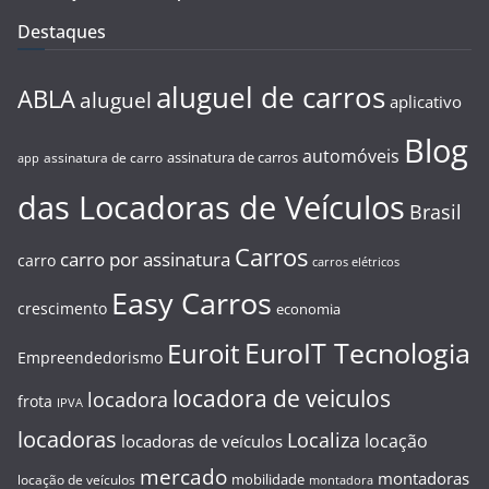
Destaques
aluguel de carros
ABLA
aluguel
aplicativo
Blog
automóveis
assinatura de carros
assinatura de carro
app
das Locadoras de Veículos
Brasil
Carros
carro por assinatura
carro
carros elétricos
Easy Carros
crescimento
economia
EuroIT Tecnologia
Euroit
Empreendedorismo
locadora de veiculos
locadora
frota
IPVA
locadoras
Localiza
locação
locadoras de veículos
mercado
montadoras
mobilidade
locação de veículos
montadora