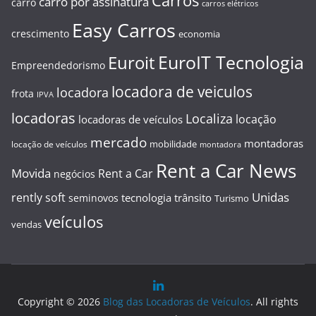
Carros
carro por assinatura
carro
carros elétricos
Easy Carros
crescimento
economia
EuroIT Tecnologia
Euroit
Empreendedorismo
locadora de veiculos
locadora
frota
IPVA
locadoras
Localiza
locação
locadoras de veículos
mercado
montadoras
mobilidade
locação de veículos
montadora
Rent a Car News
Movida
Rent a Car
negócios
Unidas
rently soft
tecnologia
trânsito
seminovos
Turismo
veículos
vendas
Copyright © 2026
Blog das Locadoras de Veículos
. All rights