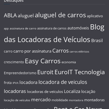
Destaques
aluguel de carros
ABLA
aluguel
aplicativo
Blog
automóveis
assinatura de carros
assinatura de carro
app
das Locadoras de Veículos
Brasil
Carros
carro por assinatura
carro
carros elétricos
Easy Carros
crescimento
economia
EuroIT Tecnologia
Euroit
Empreendedorismo
locadora de veiculos
locadora
frota
IPVA
locadoras
Localiza
locação
locadoras de veículos
mercado
montadoras
mobilidade
locação de veículos
montadora