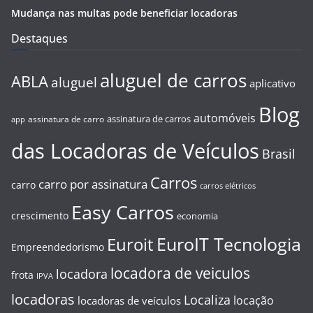
Mudança nas multas pode beneficiar locadoras
Destaques
aluguel de carros
ABLA
aluguel
aplicativo
Blog
automóveis
assinatura de carros
assinatura de carro
app
das Locadoras de Veículos
Brasil
Carros
carro por assinatura
carro
carros elétricos
Easy Carros
crescimento
economia
EuroIT Tecnologia
Euroit
Empreendedorismo
locadora de veiculos
locadora
frota
IPVA
locadoras
Localiza
locação
locadoras de veículos