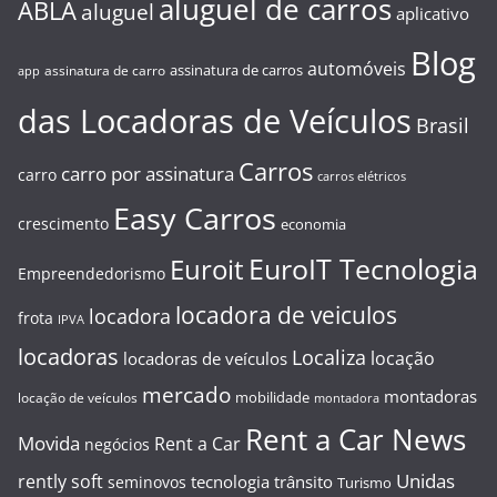
aluguel de carros
ABLA
aluguel
aplicativo
Blog
automóveis
assinatura de carros
assinatura de carro
app
das Locadoras de Veículos
Brasil
Carros
carro por assinatura
carro
carros elétricos
Easy Carros
crescimento
economia
EuroIT Tecnologia
Euroit
Empreendedorismo
locadora de veiculos
locadora
frota
IPVA
locadoras
Localiza
locação
locadoras de veículos
mercado
montadoras
mobilidade
locação de veículos
montadora
Rent a Car News
Movida
Rent a Car
negócios
Unidas
rently soft
tecnologia
trânsito
seminovos
Turismo