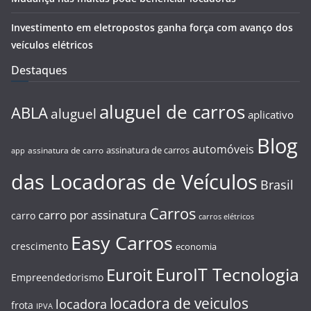
Investimento em eletropostos ganha força com avanço dos
veículos elétricos
Destaques
aluguel de carros
ABLA
aluguel
aplicativo
Blog
automóveis
assinatura de carros
assinatura de carro
app
das Locadoras de Veículos
Brasil
Carros
carro por assinatura
carro
carros elétricos
Easy Carros
crescimento
economia
EuroIT Tecnologia
Euroit
Empreendedorismo
locadora de veiculos
locadora
frota
IPVA