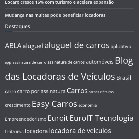
Locarx cresce 15% com turismo e acelera expansão
Mudança nas multas pode beneficiar locadoras
Destaques
aluguel de carros
ABLA
aluguel
aplicativo
Blog
automóveis
assinatura de carros
assinatura de carro
app
das Locadoras de Veículos
Brasil
Carros
carro por assinatura
carro
carros elétricos
Easy Carros
crescimento
economia
EuroIT Tecnologia
Euroit
Empreendedorismo
locadora de veiculos
locadora
frota
IPVA