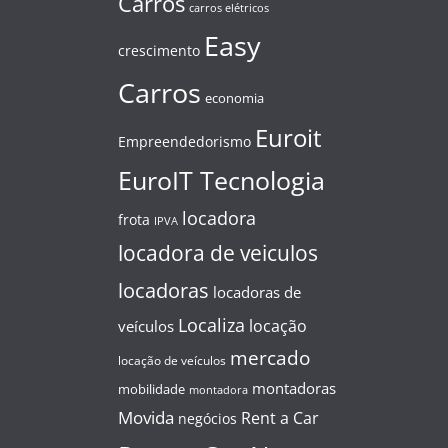
Carros
carros elétricos
Easy
crescimento
Carros
economia
Euroit
Empreendedorismo
EuroIT Tecnologia
locadora
frota
IPVA
locadora de veiculos
locadoras
locadoras de
Localiza
locação
veículos
mercado
locação de veículos
montadoras
mobilidade
montadora
Movida
Rent a Car
negócios