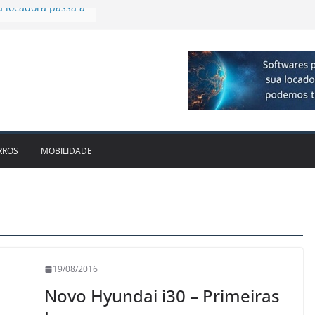
mplia presença no
lagos
ivo bate recorde
$ 1bi no 2T26 e
ento
mam parceria para
de veículos
a locadora passa a
RROS
MOBILIDADE
19/08/2016
Novo Hyundai i30 – Primeiras