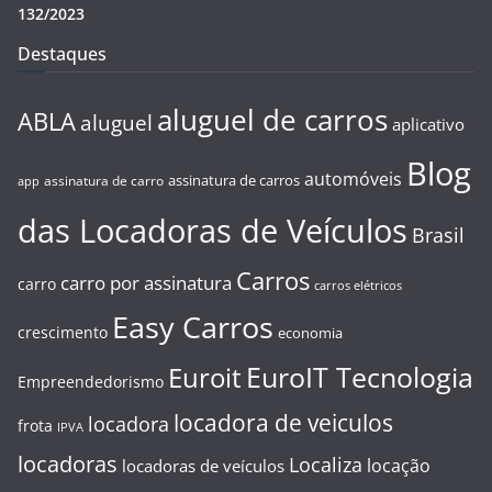
132/2023
Destaques
aluguel de carros
ABLA
aluguel
aplicativo
Blog
automóveis
assinatura de carros
assinatura de carro
app
das Locadoras de Veículos
Brasil
Carros
carro por assinatura
carro
carros elétricos
Easy Carros
crescimento
economia
EuroIT Tecnologia
Euroit
Empreendedorismo
locadora de veiculos
locadora
frota
IPVA
locadoras
Localiza
locação
locadoras de veículos