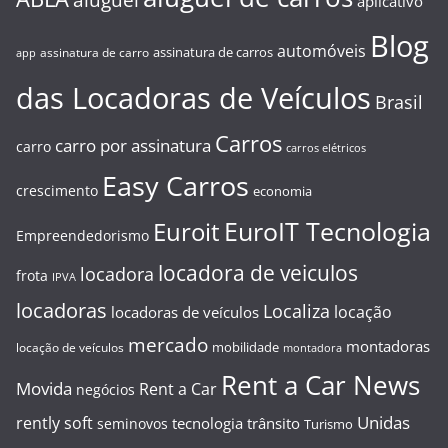
aplicativo
Blog
automóveis
assinatura de carros
assinatura de carro
app
das Locadoras de Veículos
Brasil
Carros
carro por assinatura
carro
carros elétricos
Easy Carros
crescimento
economia
EuroIT Tecnologia
Euroit
Empreendedorismo
locadora de veiculos
locadora
frota
IPVA
locadoras
Localiza
locação
locadoras de veículos
mercado
montadoras
mobilidade
locação de veículos
montadora
Rent a Car News
Movida
Rent a Car
negócios
Unidas
rently soft
tecnologia
trânsito
seminovos
Turismo