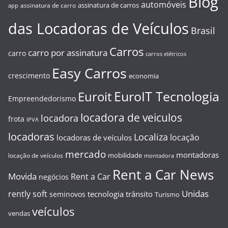
Blog
automóveis
assinatura de carros
assinatura de carro
app
das Locadoras de Veículos
Brasil
Carros
carro por assinatura
carro
carros elétricos
Easy Carros
crescimento
economia
EuroIT Tecnologia
Euroit
Empreendedorismo
locadora de veiculos
locadora
frota
IPVA
locadoras
Localiza
locação
locadoras de veículos
mercado
montadoras
mobilidade
locação de veículos
montadora
Rent a Car News
Movida
Rent a Car
negócios
Unidas
rently soft
tecnologia
trânsito
seminovos
Turismo
veículos
vendas