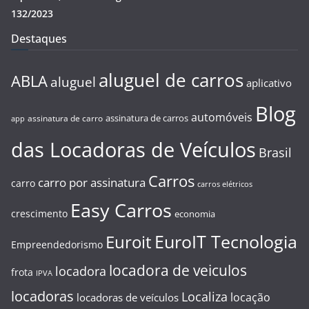
132/2023
Destaques
aluguel de carros
ABLA
aluguel
aplicativo
Blog
automóveis
assinatura de carros
assinatura de carro
app
das Locadoras de Veículos
Brasil
Carros
carro por assinatura
carro
carros elétricos
Easy Carros
crescimento
economia
EuroIT Tecnologia
Euroit
Empreendedorismo
locadora de veiculos
locadora
frota
IPVA
locadoras
Localiza
locação
locadoras de veículos