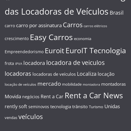
das Locadoras de Veículos
Brasil
Carros
carro por assinatura
carro
carros elétricos
Easy Carros
crescimento
economia
EuroIT Tecnologia
Euroit
Empreendedorismo
locadora de veiculos
locadora
frota
IPVA
locadoras
Localiza
locação
locadoras de veículos
mercado
montadoras
mobilidade
locação de veículos
montadora
Rent a Car News
Movida
Rent a Car
negócios
Unidas
rently soft
tecnologia
trânsito
seminovos
Turismo
veículos
vendas