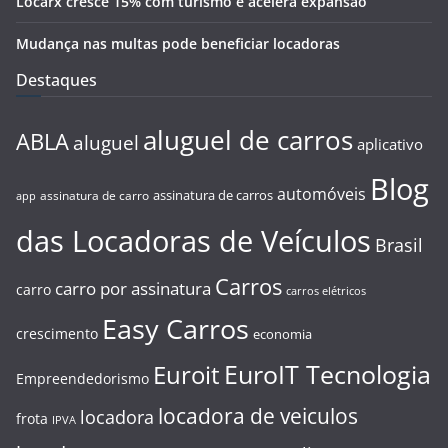
Locarx cresce 15% com turismo e acelera expansão
Mudança nas multas pode beneficiar locadoras
Destaques
aluguel de carros
ABLA
aluguel
aplicativo
Blog
automóveis
assinatura de carros
assinatura de carro
app
das Locadoras de Veículos
Brasil
Carros
carro por assinatura
carro
carros elétricos
Easy Carros
crescimento
economia
EuroIT Tecnologia
Euroit
Empreendedorismo
locadora de veiculos
locadora
frota
IPVA