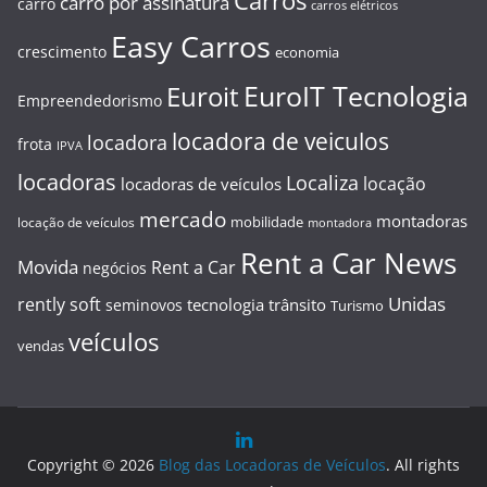
Carros
carro por assinatura
carro
carros elétricos
Easy Carros
crescimento
economia
EuroIT Tecnologia
Euroit
Empreendedorismo
locadora de veiculos
locadora
frota
IPVA
locadoras
Localiza
locação
locadoras de veículos
mercado
montadoras
mobilidade
locação de veículos
montadora
Rent a Car News
Movida
Rent a Car
negócios
Unidas
rently soft
tecnologia
trânsito
seminovos
Turismo
veículos
vendas
Copyright © 2026
Blog das Locadoras de Veículos
. All rights