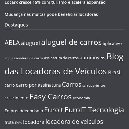
Locarx cresce 15% com turismo e acelera expansão
Mudança nas multas pode beneficiar locadoras
Destaques
aluguel de carros
ABLA
aluguel
aplicativo
Blog
automóveis
assinatura de carros
assinatura de carro
app
das Locadoras de Veículos
Brasil
Carros
carro por assinatura
carro
carros elétricos
Easy Carros
crescimento
economia
EuroIT Tecnologia
Euroit
Empreendedorismo
locadora de veiculos
locadora
frota
IPVA