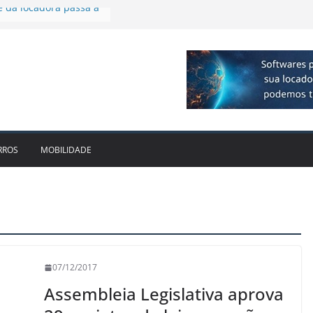
firmam parceria para
ão de veículos
 executiva para o RJ e
cido leva Localiza
aminhões ao Sul
e dois anos ganham
cado
e da locadora passa a
RROS
MOBILIDADE
07/12/2017
Assembleia Legislativa aprova