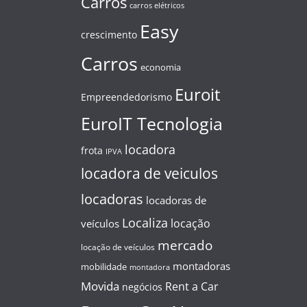
Carros
carros elétricos
Easy
crescimento
Carros
economia
Euroit
Empreendedorismo
EuroIT Tecnologia
locadora
frota
IPVA
locadora de veiculos
locadoras
locadoras de
Localiza
locação
veículos
mercado
locação de veículos
montadoras
mobilidade
montadora
Movida
Rent a Car
negócios