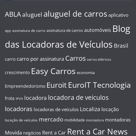
aluguel de carros
ABLA
aluguel
aplicativo
Blog
automóveis
assinatura de carros
assinatura de carro
app
das Locadoras de Veículos
Brasil
Carros
carro por assinatura
carro
carros elétricos
Easy Carros
crescimento
economia
EuroIT Tecnologia
Euroit
Empreendedorismo
locadora de veiculos
locadora
frota
IPVA
locadoras
Localiza
locação
locadoras de veículos
mercado
montadoras
mobilidade
locação de veículos
montadora
Rent a Car News
Movida
Rent a Car
negócios