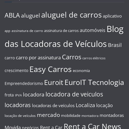
aluguel de carros
ABLA
aluguel
aplicativo
Blog
automóveis
assinatura de carros
assinatura de carro
app
das Locadoras de Veículos
Brasil
Carros
carro por assinatura
carro
carros elétricos
Easy Carros
crescimento
economia
EuroIT Tecnologia
Euroit
Empreendedorismo
locadora de veiculos
locadora
frota
IPVA
locadoras
Localiza
locação
locadoras de veículos
mercado
montadoras
mobilidade
locação de veículos
montadora
Rent a Car News
Movida
Rent a Car
negócios