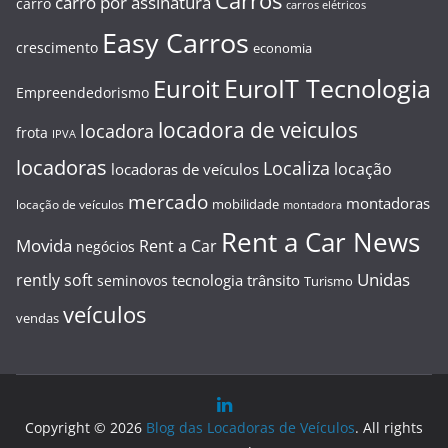
Carros
carro por assinatura
carro
carros elétricos
Easy Carros
crescimento
economia
EuroIT Tecnologia
Euroit
Empreendedorismo
locadora de veiculos
locadora
frota
IPVA
locadoras
Localiza
locação
locadoras de veículos
mercado
montadoras
mobilidade
locação de veículos
montadora
Rent a Car News
Movida
Rent a Car
negócios
Unidas
rently soft
tecnologia
trânsito
seminovos
Turismo
veículos
vendas
Copyright © 2026
Blog das Locadoras de Veículos
. All rights